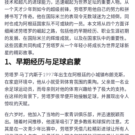
技术和超凡的进球能力，迅速崛起为世界足坛的重要人物。从
一个天才少年到如今的超级前锋，劳塔罗用他自己的努力和拼
搏书写了传奇。他在国际米兰的表现令无数球迷为之倾倒，同
时也成为阿根廷国家队不可或缺的一员。本文将从四个方面详
细阐述劳塔罗的崛起之路，包括他的早期经历、职业生涯初期
的发展、在国际米兰的辉煌成就，以及在国家队中的重要性。
这些因素共同构成了劳塔罗从一个年轻小将成长为世界足球新
星的精彩故事。
1、早期经历与足球启蒙
劳塔罗·马丁内斯于1997年出生在阿根廷的小城镇布朗克斯，
在家庭环境中，他从小就受到体育氛围的熏陶。父亲是一名业
余足球运动员，而母亲则对他的体育兴趣给予了极大的支持。
在这样的背景下，劳塔罗很早便开始接触足球，并展现出令人
惊叹的天赋。
在六岁时，他加入了当地的一家青训俱乐部，并迅速脱颖而
出。随着时间推移，他逐渐吸引了更多教练和球探的注意。尤
其是在一次青少年比赛中，劳塔罗凭借几粒精彩进球让所有人