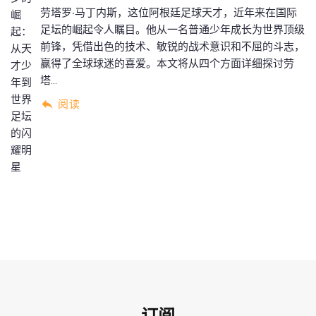
劳塔罗·马丁内斯，这位阿根廷足球天才，近年来在国际
足坛的崛起令人瞩目。他从一名普通少年成长为世界顶级
前锋，凭借出色的技术、敏锐的战术意识和不屈的斗志，
赢得了全球球迷的喜爱。本文将从四个方面详细探讨劳
塔...
阅读
订阅