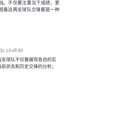
战。不仅要注重当下成绩，更
观看这两支球队交锋都是一种
06 13:48:50
两支球队不仅要展现各自的实
当前状态和历史交锋的分析；