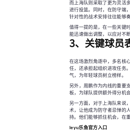
而上海队则采取了更为灵活
进行投篮。同时，在防守端
针对性的战术安排往往能够
值得一提的是，在一些关键
能迅速做出调整，以应对不
3、关键球员
在这场激烈角逐中，多名核
任，还承担起组织进攻任务
气，为年轻球员树立榜样。
另外，周鹏作为内线的重要
板，为球队提供额外得分机
另一方面，对于上海队来说
术，让他成为防守者忌惮的
持。他们能够抓住机会，在
leyu乐鱼官方入口