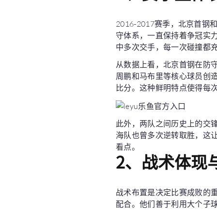
2016-2017赛季，北京
守体系，一直保持着争冠实
中多次交手，每一次碰撞都
从数据上看，北京首钢在防
周鹏和马布里等核心球员创
比分。这种鲜明特点使得每
此外，两队之间历史上的交
海队也曾多次逆转取胜，这让
看点。
2、战术体现
战术布置是决定比赛成败的
配合。他们善于利用大个子