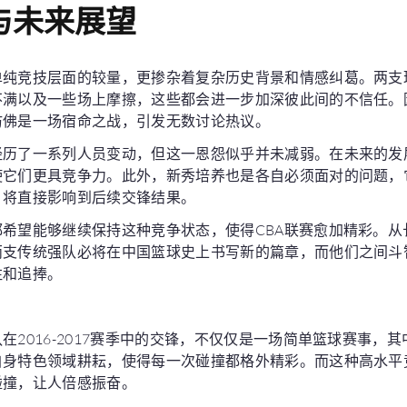
与未来展望
单纯竞技层面的较量，更掺杂着复杂历史背景和情感纠葛。两支
不满以及一些场上摩擦，这些都会进一步加深彼此间的不信任。
仿佛是一场宿命之战，引发无数讨论热议。
经历了一系列人员变动，但这一恩怨似乎并未减弱。在未来的发
使它们更具竞争力。此外，新秀培养也是各自必须面对的问题，
，将直接影响到后续交锋结果。
希望能够继续保持这种竞争状态，使得CBA联赛愈加精彩。从
两支传统强队必将在中国篮球史上书写新的篇章，而他们之间斗
注和追捧。
在2016-2017赛季中的交锋，不仅仅是一场简单篮球赛事，
自身特色领域耕耘，使得每一次碰撞都格外精彩。而这种高水平
碰撞，让人倍感振奋。