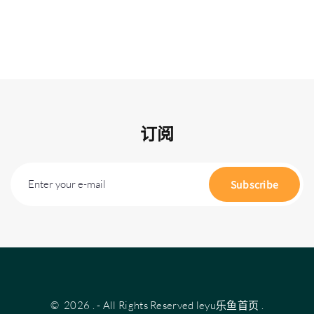
订阅
Enter your e-mail
Subscribe
©
2026
.
- All Rights Reserved
leyu乐鱼首页
.