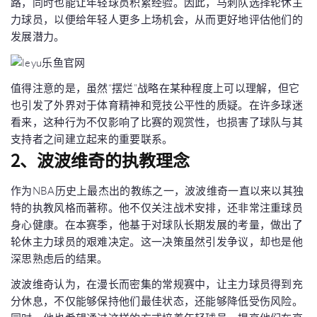
路，同时也能让年轻球员积累经验。因此，马刺队选择轮休主
力球员，以便给年轻人更多上场机会，从而更好地评估他们的
发展潜力。
值得注意的是，虽然“摆烂”战略在某种程度上可以理解，但它
也引发了外界对于体育精神和竞技公平性的质疑。在许多球迷
看来，这种行为不仅影响了比赛的观赏性，也损害了球队与其
支持者之间建立起来的重要联系。
2、波波维奇的执教理念
作为NBA历史上最杰出的教练之一，波波维奇一直以来以其独
特的执教风格而著称。他不仅关注战术安排，还非常注重球员
身心健康。在本赛季，他基于对球队长期发展的考量，做出了
轮休主力球员的艰难决定。这一决策虽然引发争议，却也是他
深思熟虑后的结果。
波波维奇认为，在漫长而密集的常规赛中，让主力球员得到充
分休息，不仅能够保持他们最佳状态，还能够降低受伤风险。