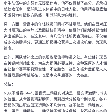
小牛队伍中的东契奇无疑是焦点，他不仅贡献了高分，还承担
起助攻任务，是球队进攻体系中的灵魂人物。他用精准投篮和
不懈努力打破敌方防线，引领球队走向胜利。
另一方面，雷霆中的年轻球员们同样不甘示弱。他们在面对压
力时展现出的冷静以及团结协作精神，使得他们能够频繁地制
造出威胁进攻。在这其中，有几位年轻新秀表现突出，不仅完
成多次关键得分，更通过积极拼抢获得二次进攻机会，为球队
续命。
此外，两队替补席上的表现也是值得称道之处。有些替补球员
在关键时刻站出来，为主力提供必要支持，这种深厚的人才储
备让整个赛事更具观赏性。不论胜负，这些年轻力量都是未来
联盟发展的希望所在，也是本次季后赛的一大亮点。
总结：
NBA季后赛小牛与雷霆第三场经典对决是一幕充满激情与斗志
的较量。从背景到精彩瞬间，再到战术分析及个别表现，各方
面都体现出职业篮球运动的不凡魅力。这不仅是一场胜负之
争，更是一种精神，一种坚持不懈追求卓越、永不放弃心态的