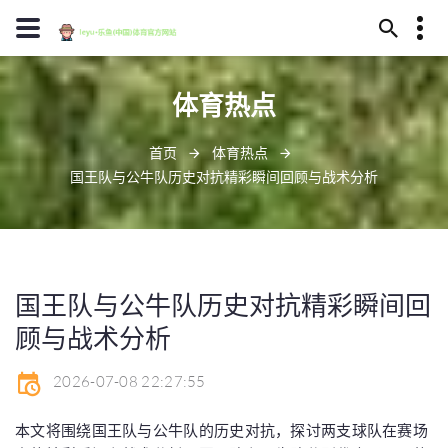
15979708644
体育热点
蚌埠市尼抓禁地378号
eejwu@outlook.com
首页
体育热点
国王队与公牛队历史对抗精彩瞬间回顾与战术分析
国王队与公牛队历史对抗精彩瞬间回
顾与战术分析
2026-07-08 22:27:55
本文将围绕国王队与公牛队的历史对抗，探讨两支球队在赛场