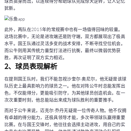
球员挺身而出，以连续得分帮助球队完成惊天逆转，让人记忆
犹新。
此外，两队在2015年的常规赛中也有一场值得回味的较量。
这场比赛中，无论是进攻端还是防守端，双方都展现出了极高
水平。国王队通过灵活多变的战术安排，不断寻找空位机会。
而公牛则用其传统力量型打法进行抗衡，最终以微弱优势获
胜，再次证明了双方实力相近。
2、球员表现解析
在提到国王队时，我们不能忽视沙奎尔·奥尼尔，他无疑是该球
队历史上最具影响力的球员之一。他在对阵公牛时总能发挥出
色，不仅能得分，更能吸引防守，为其他球员创造机会。在一
次次重要时刻，他总能站出来成为球队胜利的重要推手。
而对于公牛来说，迈克尔·乔丹无疑是一位传奇人物。他不仅拥
有卓越的得分能力，还极具领导才能，多次带领球队赢得重要
比赛。在与国王交锋时，他往往会选择主动进攻，用自己的实