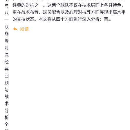
经典的对抗之一。这两个球队不仅在技术层面上各具特色，
更在战术布置、球员配合以及心理对抗等方面展现出高水平
的竞技状态。本文将从四个方面进行深入分析：首...
阅读