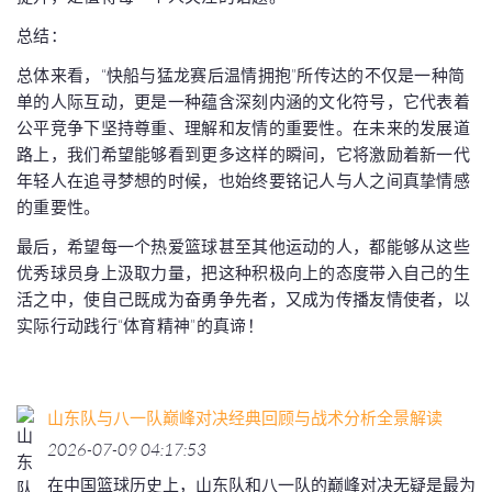
总结：
总体来看，“快船与猛龙赛后温情拥抱”所传达的不仅是一种简
单的人际互动，更是一种蕴含深刻内涵的文化符号，它代表着
公平竞争下坚持尊重、理解和友情的重要性。在未来的发展道
路上，我们希望能够看到更多这样的瞬间，它将激励着新一代
年轻人在追寻梦想的时候，也始终要铭记人与人之间真挚情感
的重要性。
最后，希望每一个热爱篮球甚至其他运动的人，都能够从这些
优秀球员身上汲取力量，把这种积极向上的态度带入自己的生
活之中，使自己既成为奋勇争先者，又成为传播友情使者，以
实际行动践行“体育精神”的真谛！
山东队与八一队巅峰对决经典回顾与战术分析全景解读
2026-07-09 04:17:53
在中国篮球历史上，山东队和八一队的巅峰对决无疑是最为