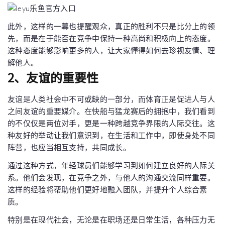
此外，这样的一幕也提醒观众，真正的胜利不只是比分上的领
先，而是在于能否在竞争中保持一种高尚和积极向上的态度。
这种态度能够影响更多的人，让大家懂得如何去珍视友情、理
解他人。
2、友谊的重要性
友谊是人类社会中不可或缺的一部分，而体育正是促进人与人
之间友谊的重要媒介。在快船与猛龙赛后的拥抱中，我们看到
的不仅仅是两位对手，更是一种跨越竞争界限的人际交往。这
种友好的举动让我们意识到，在生活和工作中，即使身处不同
阵营，也应当相互支持，共同成长。
通过这种方式，年轻球员们能够学习到如何建立良好的人际关
系。他们会发现，在竞争之外，与他人的沟通交流同样重要。
这样的经验将帮助他们更好地融入团队，并提升个人综合素
质。
特别是在现代社会，无论是在职场还是日常生活，各种压力无