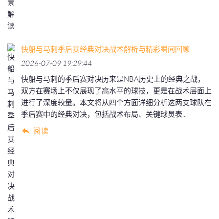
快船与马刺季后赛经典对决战术解析与精彩瞬间回顾
2026-07-09 19:29:44
快船与马刺的季后赛对决历来是NBA历史上的经典之战，
双方在赛场上不仅展现了高水平的球技，更是在战术层面上
进行了深度较量。本文将从四个方面详细分析这两支球队在
季后赛中的经典对决，包括战术布局、关键球员表...
阅读