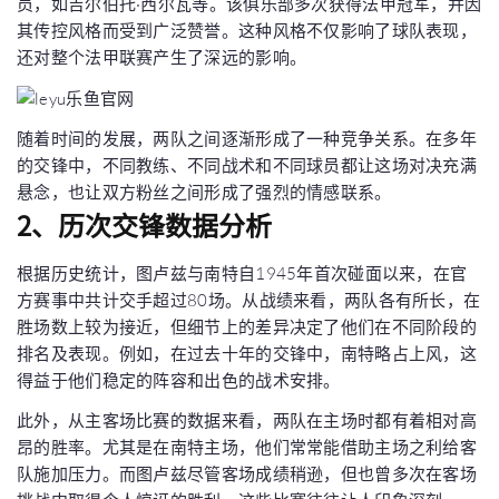
员，如吉尔伯托·西尔瓦等。该俱乐部多次获得法甲冠军，并因
其传控风格而受到广泛赞誉。这种风格不仅影响了球队表现，
还对整个法甲联赛产生了深远的影响。
随着时间的发展，两队之间逐渐形成了一种竞争关系。在多年
的交锋中，不同教练、不同战术和不同球员都让这场对决充满
悬念，也让双方粉丝之间形成了强烈的情感联系。
2、历次交锋数据分析
根据历史统计，图卢兹与南特自1945年首次碰面以来，在官
方赛事中共计交手超过80场。从战绩来看，两队各有所长，在
胜场数上较为接近，但细节上的差异决定了他们在不同阶段的
排名及表现。例如，在过去十年的交锋中，南特略占上风，这
得益于他们稳定的阵容和出色的战术安排。
此外，从主客场比赛的数据来看，两队在主场时都有着相对高
昂的胜率。尤其是在南特主场，他们常常能借助主场之利给客
队施加压力。而图卢兹尽管客场成绩稍逊，但也曾多次在客场