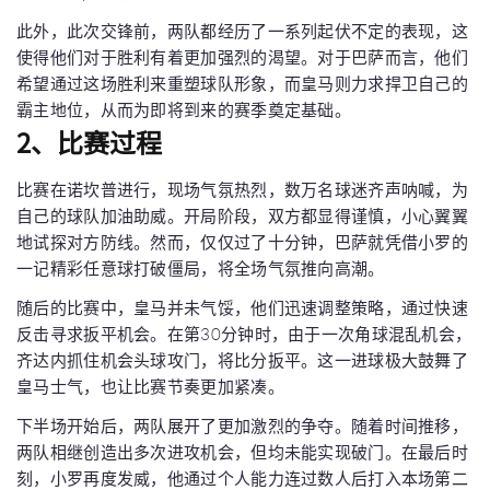
此外，此次交锋前，两队都经历了一系列起伏不定的表现，这
使得他们对于胜利有着更加强烈的渴望。对于巴萨而言，他们
希望通过这场胜利来重塑球队形象，而皇马则力求捍卫自己的
霸主地位，从而为即将到来的赛季奠定基础。
2、比赛过程
比赛在诺坎普进行，现场气氛热烈，数万名球迷齐声呐喊，为
自己的球队加油助威。开局阶段，双方都显得谨慎，小心翼翼
地试探对方防线。然而，仅仅过了十分钟，巴萨就凭借小罗的
一记精彩任意球打破僵局，将全场气氛推向高潮。
随后的比赛中，皇马并未气馁，他们迅速调整策略，通过快速
反击寻求扳平机会。在第30分钟时，由于一次角球混乱机会，
齐达内抓住机会头球攻门，将比分扳平。这一进球极大鼓舞了
皇马士气，也让比赛节奏更加紧凑。
下半场开始后，两队展开了更加激烈的争夺。随着时间推移，
两队相继创造出多次进攻机会，但均未能实现破门。在最后时
刻，小罗再度发威，他通过个人能力连过数人后打入本场第二