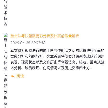
爵士队与快船队竞彩分析及比赛前瞻全解析
2026-06-28 22:07:48
本文将对即将进行的爵士队与快船队之间的比赛进行全面的
竞彩分析和前瞻解析。文章首先将简要介绍两支球队近期的
表现、球员状态以及交锋历史等背景信息。接着，重点从战
术分析、球员表现、伤病情况以及历史交锋四个方...
阅读