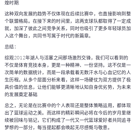
煌时期.
这种双向发展的趋势不仅体现在后续比赛中，也直接影响到整
个联盟格局。在接下来的时间里，这两支球队都取得了一定成
就，加深了彼此之间竞争关系，同时也吸引了更多年轻球员加
入这个舞台，共同书写属于时代的新篇章。
总结：
综观2012年湖人与活塞之间那场激烈交锋，我们可以看到的
不仅是体育竞技本身，更是一种精神、一份坚持。这不仅是一
次简单的数据统计，而是一段承载着无数汗水与心血记忆的人
生历程。从多个层面分析来看，这样一场硬仗为双方提供了极
具价值的信息，让他们能够更清晰地认知自身优劣势，为未来
的发展奠定基础.
总之，无论是在比赛中的个人表现还是整体策略运用，都体现
出了篮球运动之美。而这样的精彩瞬间必将在今后的岁月里继
续被回味与铭记，它们构成了一代又一代篮球爱好者共同追寻
梦想的一部分，每当提起都会唤起无尽感慨与敬意。