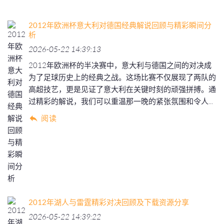
2012年欧洲杯意大利对德国经典解说回顾与精彩瞬间分
析
2026-05-22 14:39:13
2012年欧洲杯的半决赛中，意大利与德国之间的对决成
为了足球历史上的经典之战。这场比赛不仅展现了两队的
高超技艺，更是见证了意大利在关键时刻的顽强拼搏。通
过精彩的解说，我们可以重温那一晚的紧张氛围和令人...
阅读
2012年湖人与雷霆精彩对决回顾及下载资源分享
2026-05-22 14:39:22